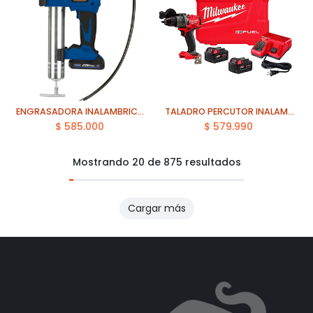
ENGRASADORA INALAMBRICA 20V - 2000 mAh. PRESSOL MODELO 18051
TALADRO PERCUTOR INALAMBRICO FUEL M18 MILWAUKEE (2904-259)
$
585.000
$
579.990
Mostrando 20 de 875 resultados
Cargar más