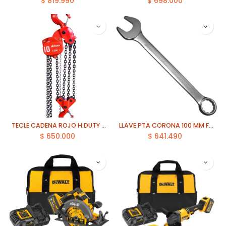
$
819.990
$
698.000
TECLE CADENA ROJO H.DUTY 10 TON 5 MTS CADENA ITAKA
LLAVE PTA CORONA 100 MM FORCE (755100)
$
650.000
$
641.490