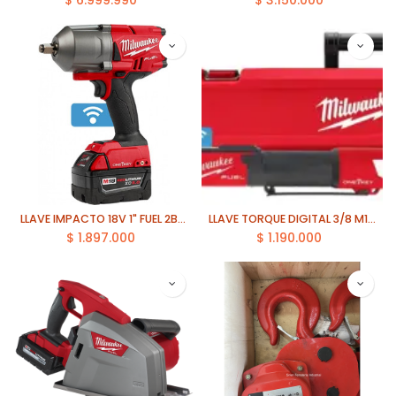
$
6.999.990
$
3.150.000
LLAVE IMPACTO 18V 1" FUEL 2BAT. 12.Ah MILWAUKEE (2867-259)
LLAVE TORQUE DIGITAL 3/8 M12 MILWAUKEE (2465-20)
$
1.897.000
$
1.190.000