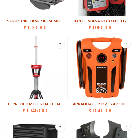
SIERRA CIRCULAR METAL M18 FUEL 1 BAT. 8AH. " MILWAUKEE (2982-21)
TECLE CADENA ROJO H.DUTY 15 TON 5 MTS CADENA ITAKA
$
1.130.000
$
1.050.000
TORRE DE LUZ LED 2 BAT 6,0Ah M18 ROCKET MILWAUKEE (2130-059Y)
ARRANCADOR 12V- 24V (BBAGM1224-2400) BAHCO
$
1.045.000
$
1.040.000