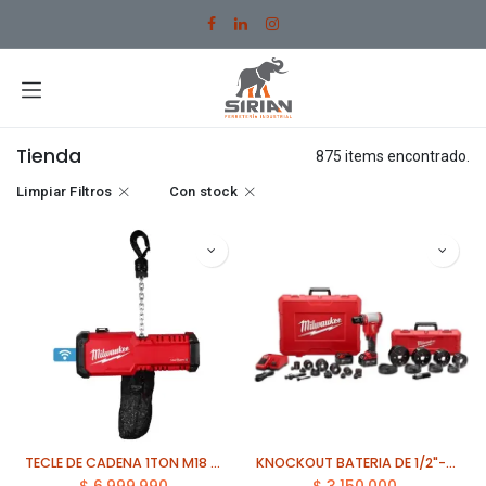
Ir al contenido
Tienda
875 items encontrado.
Limpiar Filtros
Con stock
TECLE DE CADENA 1TON M18 MILWAUKEE (2983-22HD) ONE KEY
KNOCKOUT BATERIA DE 1/2"-4" 10 TON FORCE LOGIC M18 MILWAUKEE (2676-23)