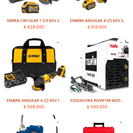
SIERRA CIRCULAR 7.1/4 60V 2 BAT. 6,0 Ah FLEXVOLT DEWALT (DCS578T2-B2)
ESMERIL ANGULAR 4.1/2 60V 2 BAT. 6.0Ah DEWALT (DCG418T2-B2)
$
628.000
$
619.000
ESMERIL ANGULAR 4.1/2 60V 1 BAT. 6.0Ah DEWALT (DCG418T1-B2)
SOLDADORA INVERTER MOD.T-ARC 160 ACX + EQUIPO TIG MOD.801097 TELWIN
$
598.000
$
590.000