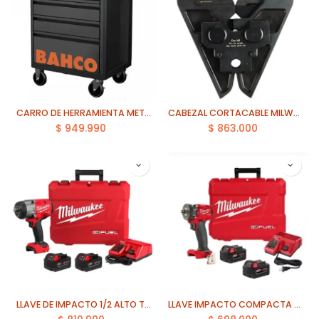
CARRO DE HERRAMIENTA METALICA 7 CAJONES 216 PZS BAHCO (1472K7BKKFFSD)
CABEZAL CORTACABLE MILWAUKEE (49-16-2780)
$
949.990
$
863.000
LLAVE DE IMPACTO 1/2 ALTO TORQUE 2034Nm M18 MILWAUKEE (2967-22)
LLAVE IMPACTO COMPACTA 1/2 339Nm 18V 2 BAT 5.0Ah MILWAUKEE (2855-259)