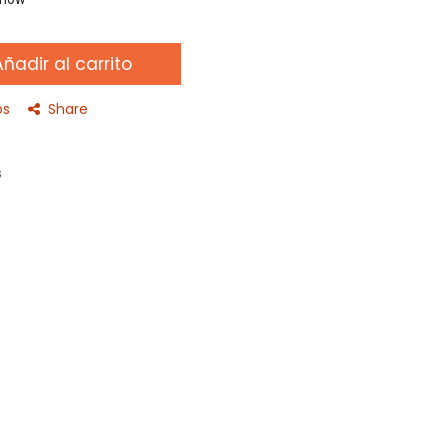
ñadir al carrito
os
Share
s