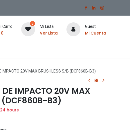
0
i Carro
Mi Lista
Guest
$
0
Ver Lista
Mi Cuenta
 IMPACTO 20V MAX BRUSHLESS S/B (DCF860B-B3)
 DE IMPACTO 20V MAX
B (DCF860B-B3)
 24 hours
t now