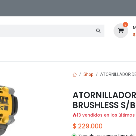
0
M
Contáctenos
Sucursal
Shop
ATORNILLADOR DE
ATORNILLADOR
BRUSHLESS S/
13 vendidos en los últimos
$
229.000
7 people are viewing this righ