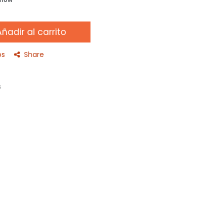
ñadir al carrito
os
Share
s