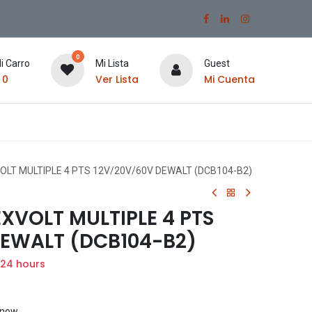
0
i Carro
Mi Lista
Guest
$
0
Ver Lista
Mi Cuenta
LT MULTIPLE 4 PTS 12V/20V/60V DEWALT (DCB104-B2)
XVOLT MULTIPLE 4 PTS
DEWALT (DCB104-B2)
 24 hours
t now