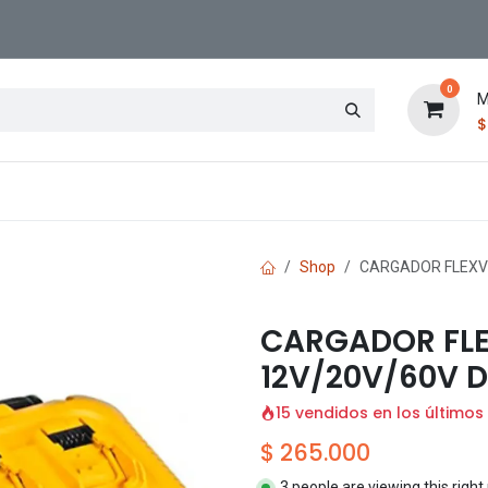
0
M
Contáctenos
Sucursal
Shop
CARGADOR FLEXVO
CARGADOR FLE
12V/20V/60V 
15 vendidos en los últimos
$
265.000
3 people are viewing this righ