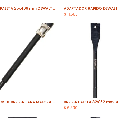
BROCA PALETA 25x406 mm DEWALT (DT4788-QZ)
Añadir al carrito
0
$
11.500
EXTENSOR DE BROCA PARA MADERA 6" DEWALT (DW1588)
Añadir al carrito
Añadir al carrito
$
6.500