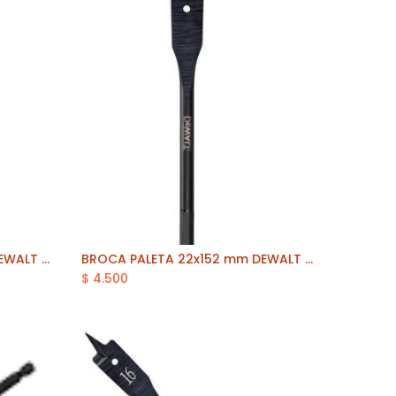
BROCA PALETA 25x152 mm DEWALT (DT4771-QZ)
BROCA PALETA 22x152 mm DEWALT (DT4769-QZ)
Añadir al carrito
$
4.500