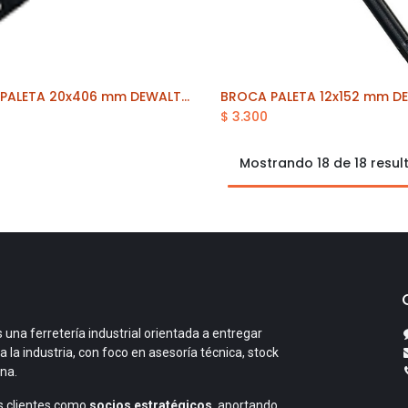
BROCA PALETA 20x406 mm DEWALT (DT4785-QZ)
Añadir al carrito
$
3.300
Mostrando 18 de 18 resu
 una ferretería industrial orientada a entregar
a la industria, con foco en asesoría técnica, stock
ana.
 clientes como
socios estratégicos
, aportando