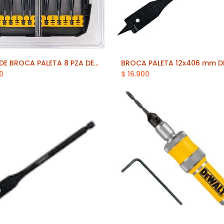
JUEGO DE BROCA PALETA 8 PZA DEWALT (DT7943B-QZ)
Añadir al carrito
0
$
16.900