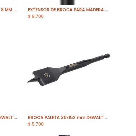
ADAPTADOR RAPIDO DEWALT 8 MM (DW2701)
EXTENSOR DE BROCA PARA MADERA 12" DEWALT (DW1589)
Añadir al carrito
$
8.700
BROCA PALETA 32x152 mm DEWALT (DT4775-QZ)
BROCA PALETA 30x152 mm DEWALT (DT4774-QZ)
Añadir al carrito
$
5.700