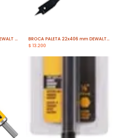
BROCA PALETA 12x406 mm DEWALT (DT4781-QZ)
BROCA PALETA 22x406 mm DEWALT (DT4786-QZ)
$
13.200