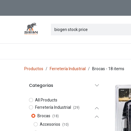
Ir al contenido
Tienda
Categorias
Registrarse
Productos
Ferretería Industrial
Brocas
- 18 items
Categorias
All Products
Ferretería Industrial
(29)
Brocas
(18)
Accesorios
(10)