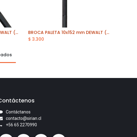
BROCA PALETA 12x152 mm DEWALT (DT4763-QZ)
BROCA PALETA 10x152 mm DEWALT (DT4762-QZ)
Añadir al carrito
$
3.300
ltados
Contáctenos
Contáctanos
contacto@sirian.cl
+56 65 2270990