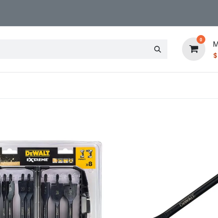
0
M
Contáctenos
Sucursal