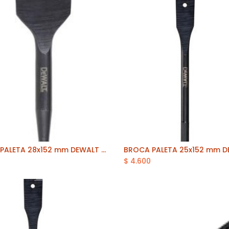
BROCA PALETA 28x152 mm DEWALT (DT4773-QZ)
Añadir al carrito
$
4.600