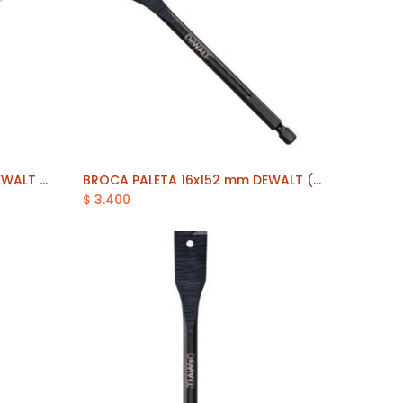
BROCA PALETA 14x152 mm DEWALT (DT4765-QZ)
BROCA PALETA 16x152 mm DEWALT (DT4766-QZ)
Añadir al carrito
$
3.400