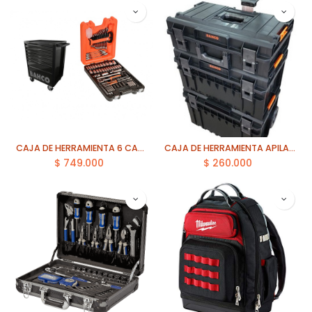
CAJA DE HERRAMIENTA 6 CAJONES BACK BAHCO (1472K6BKCHSD1)
CAJA DE HERRAMIENTA APILABLE BAHCO (4750TB-SET-SA)
$
749.000
$
260.000