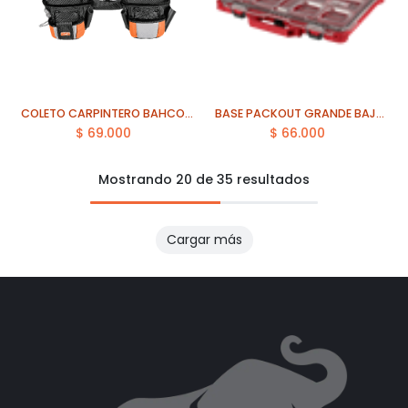
COLETO CARPINTERO BAHCO (4750-3PB-1)
BASE PACKOUT GRANDE BAJA 1 KG MILWAUKEE (48-22-8431)
$
69.000
$
66.000
Mostrando 20 de 35 resultados
Cargar más