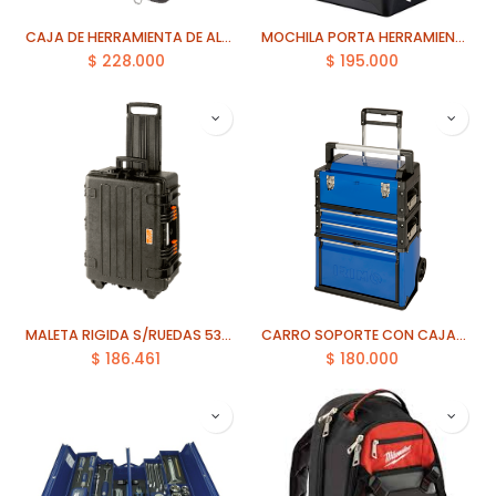
CAJA DE HERRAMIENTA DE ALUMINIO 97 PZA IRIMO (9024-1TS1)
MOCHILA PORTA HERRAMIENTA HD ULTIMATE JOBSITE MILWAUKEE (48-22-8201)
$
228.000
$
195.000
MALETA RIGIDA S/RUEDAS 53LTS BAHCO (4750RCHDW02)
CARRO SOPORTE CON CAJAS APILABLES SOBRE RUEDAS IRIMO (9021FTW520)
$
186.461
$
180.000