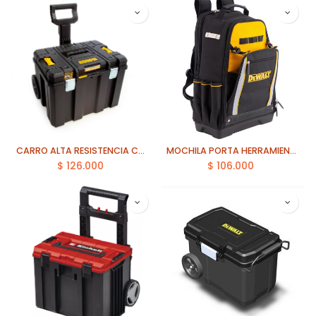
CARRO ALTA RESISTENCIA CON MANGO RETRACTIL 55Lts DEWALT (DWST17820)
MOCHILA PORTA HERRAMIENTA DEWALT (DWST98016-LA)
$
126.000
$
106.000