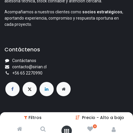
asesoría técnica, stock confiable y atención cercana.
Acompañamos a nuestros clientes como
socios estratégicos
,
aportando experiencia, compromiso y respuesta oportuna en
cada proyecto.
Contáctenos
Contáctanos
contacto@sirian.cl
+56 65 2270990
© 2026 Comercial Sirian Ltda. Todos los derechos reservados.
Filtros
Precio - Alto a bajo
Con la tecnología de
- El mejor
Comercio electrónico de
0
código abierto