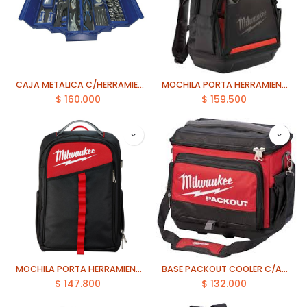
CAJA METALICA C/HERRAMIENTAS 94 PZA IRIMO (IRIMO-BOX-94)
MOCHILA PORTA HERRAMIENTA JOBSITE MILWAUKEE (48-22-8200)
$
160.000
$
159.500
MOCHILA PORTA HERRAMIENTA LOW PROFILE MILWAUKEE (48-22-8202)
BASE PACKOUT COOLER C/ABRIDOR MILWAUKEE 48-22-8302
$
147.800
$
132.000