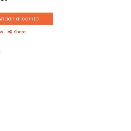
ñadir al carrito
os
Share
s