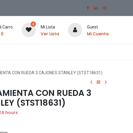
0
i Carro
Mi Lista
Guest
$
0
Ver Lista
Mi Cuenta
ENTA CON RUEDA 3 CAJONES STANLEY (STST18631)
AMIENTA CON RUEDA 3
EY (STST18631)
24 hours
t now