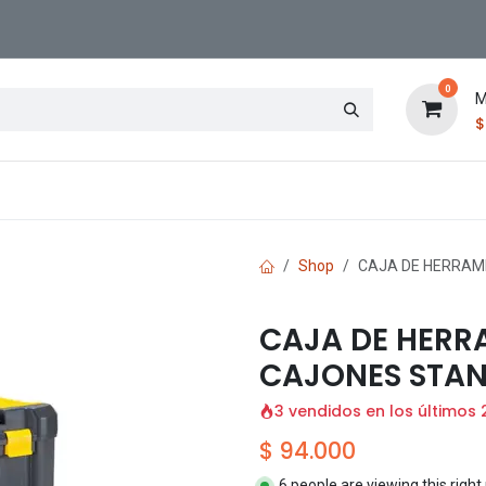
0
M
Contáctenos
Sucursal
Shop
CAJA DE HERRAMI
CAJA DE HERR
CAJONES STANL
3 vendidos en los últimos 
$
94.000
6 people are viewing this righ