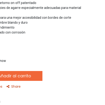
retorno on-off patentado
icies de agarre especialmente adecuadas para material
para una mejor accesibilidad con bordes de corte
mbre blando y duro
endimiento
ado con corrosión
t now
ñadir al carrito
os
Share
s