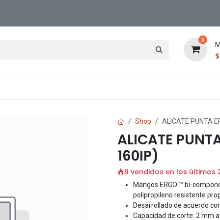
0
M
Contáctenos
Sucursal
Shop
ALICATE PUNTA E
ALICATE PUNT
160IP)
9 vendidos en los últimos 
Mangos ERGO ™ bi-component
polipropileno resistente pro
Desarrollado de acuerdo con
Capacidad de corte: 2 mm a