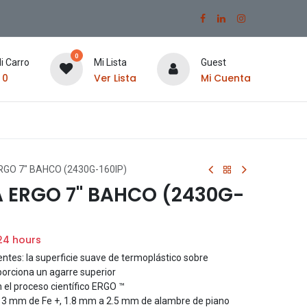
0
i Carro
Mi Lista
Guest
$
0
Ver Lista
Mi Cuenta
RGO 7" BAHCO (2430G-160IP)
A ERGO 7" BAHCO (2430G-
24 hours
es: la superficie suave de termoplástico sobre
porciona un agarre superior
 el proceso científico ERGO ™
 3 mm de Fe +, 1.8 mm a 2.5 mm de alambre de piano