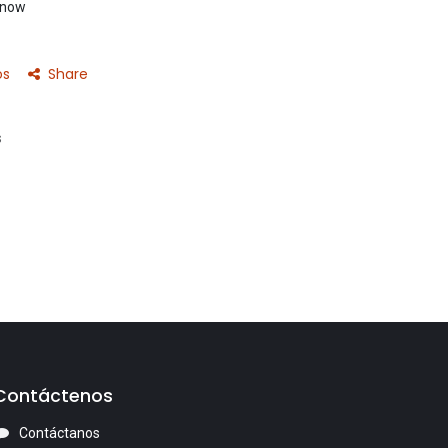
t now
os
Share
s
Contáctenos
Contáctanos