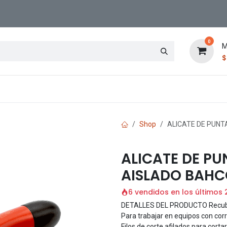
0
M
Contáctenos
Sucursal
Shop
ALICATE DE PUNT
ALICATE DE P
AISLADO BAHCO
6 vendidos en los últimos 
DETALLES DEL PRODUCTO Recubrimi
Para trabajar en equipos con cor
Filos de corte afilados para cort