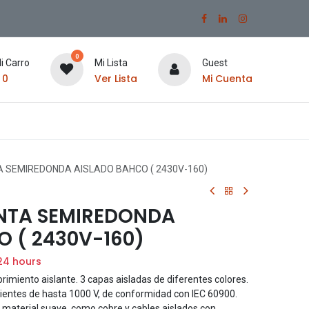
0
i Carro
Mi Lista
Guest
$
0
Ver Lista
Mi Cuenta
A SEMIREDONDA AISLADO BAHCO ( 2430V-160)
UNTA SEMIREDONDA
 ( 2430V-160)
24 hours
ento aislante. 3 capas aisladas de diferentes colores.
rientes de hasta 1000 V, de conformidad con IEC 60900.
ar material suave, como cobre y cables aislados con