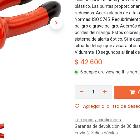
plástico. Las puntas proporciona
reducidos. Acero aleado de alto 
Normas: ISO 5745. Recubrimiento 
peligro o grave peligro. Además 
bordes del mango. Estos colores
sistema de alerta óptico. Si la ca
situado debajo que avisará al us
V durante 10 segundos al final de 
$
42.600
6 people are viewing this righ
A
Agregar a la lista de dese
Términos y condiciones
Garantía de devolución de 30 día
Envío: 2-3 días hábiles