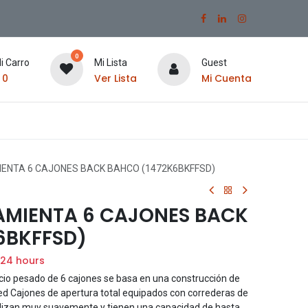
0
i Carro
Mi Lista
Guest
$
0
Ver Lista
Mi Cuenta
ENTA 6 CAJONES BACK BAHCO (1472K6BKFFSD)
AMIENTA 6 CAJONES BACK
6BKFFSD)
 24 hours
icio pesado de 6 cajones se basa en una construcción de
red Cajones de apertura total equipados con correderas de
lizan muy suavemente y tienen una capacidad de hasta