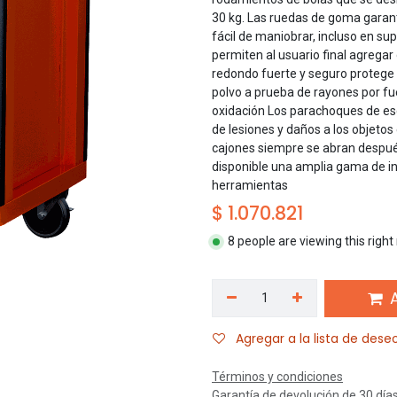
30 kg. Las ruedas de goma garant
fácil de maniobrar, incluso en sup
permiten al usuario final agrega
redondo fuerte y seguro protege 
polvo a prueba de rayones por fue
oxidación Los parachoques de esq
de lesiones y daños a los objetos
cajones siempre se abran después
disponible una amplia gama de in
herramientas
$
1.070.821
8 people are viewing this righ
A
Agregar a la lista de dese
Términos y condiciones
Garantía de devolución de 30 día