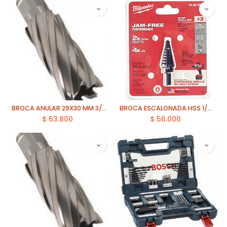
BROCA ANULAR 29X30 MM 3/4 ECEF
BROCA ESCALONADA HSS 1/4-3/4 MILWAUKEE (48-89-9203)
$
63.800
$
56.000