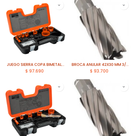
JUEGO SIERRA COPA BIMETAL 11 PCS BAHCO (3834-SET-94)
BROCA ANULAR 42X30 MM 3/4 ECEF
$
97.690
$
93.700