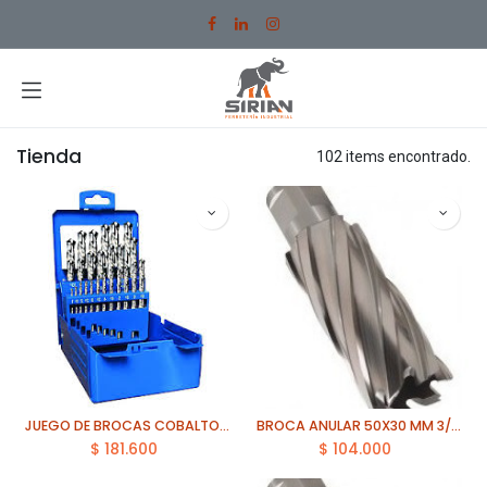
Ir al contenido
Tienda
102 items encontrado.
JUEGO DE BROCAS COBALTO 1 A 13MM 25 PZAS AZUL
BROCA ANULAR 50X30 MM 3/4 ECEF
$
181.600
$
104.000