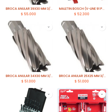
BROCA ANULAR 39X30 MM 3/4 ECEF
MALETIN BOSCH (V-LINE 91 PZAS)
$
55.000
$
52.300
BROCA ANULAR 34X30 MM 3/4 ECEF
BROCA ANULAR 25X25 MM 3/4 ECEF
$
51.000
$
51.000