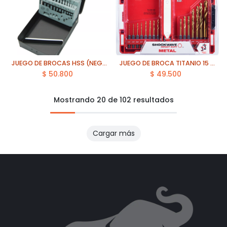
JUEGO DE BROCAS HSS (NEGRAS) 1 A 13 MM 25 PZAS ECEF
JUEGO DE BROCA TITANIO 15 PZAS MILWAUKEE (48-89-4630)
$
50.800
$
49.500
Mostrando 20 de 102 resultados
Cargar más