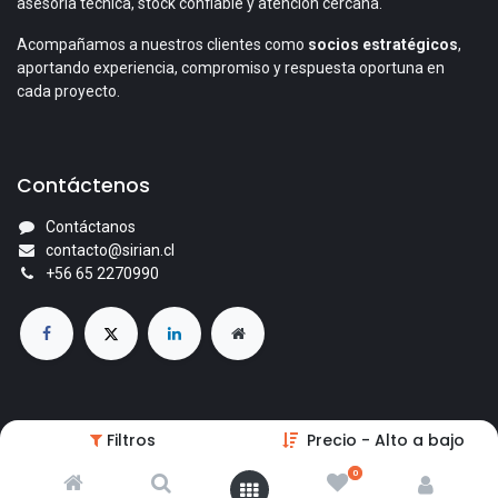
asesoría técnica, stock confiable y atención cercana.
Acompañamos a nuestros clientes como
socios estratégicos
,
aportando experiencia, compromiso y respuesta oportuna en
cada proyecto.
Contáctenos
Contáctanos
contacto@sirian.cl
+56 65 2270990
© 2026 Comercial Sirian Ltda. Todos los derechos reservados.
Filtros
Precio - Alto a bajo
Con la tecnología de
- El mejor
Comercio electrónico de
0
código abierto